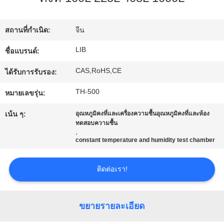
โรงงาน
สถานที่กำเนิด:
จีน
ควบคุม
LIB
ชื่อแบรนด์:
CAS,RoHS,CE
คุณภาพ
ได้รับการรับรอง:
TH-500
หมายเลขรุ่น:
ติดต่อ
เน้น ๆ:
อุณหภูมิคงที่และเครื่องความชื้นอุณหภูมิคงที่และห้อง
ทดสอบความชื้น
,
เรา
constant temperature and humidity test chamber
ติดต่อเรา!
ข่าว
ขยายรายละเอียด
ขอ