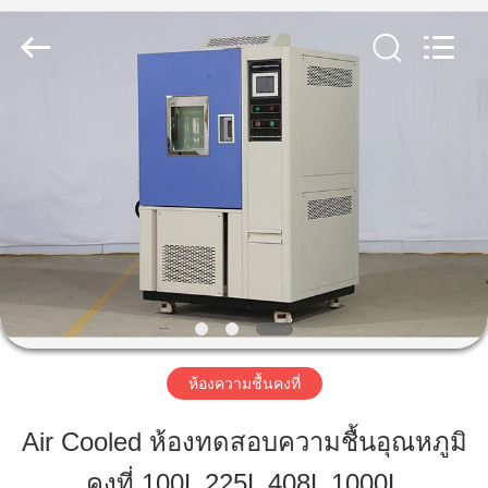
2026
Xi'An
LIB
Environmental
Simulation
Industry.
All
Rights
Reserved.
บ้าน
สินค้า
เกี่ยว
กับ
เรา
ห้องความชื้นคงที่
Air Cooled ห้องทดสอบความชื้นอุณหภูมิ
ทัวร์
คงที่ 100L 225L 408L 1000L