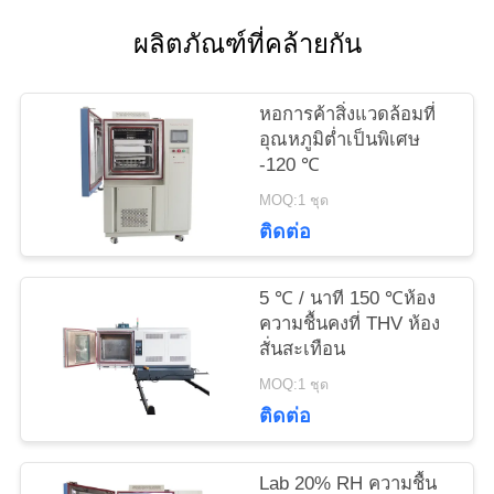
ใบ
ผลิตภัณฑ์ที่คล้ายกัน
เสนอ
หอการค้าสิ่งแวดล้อมที่
ราคา
อุณหภูมิต่ำเป็นพิเศษ
-120 ℃
MOQ:1 ชุด
แผนผัง
ติดต่อ
เว็บไซต์
5 ℃ / นาที 150 ℃ห้อง
ความชื้นคงที่ THV ห้อง
PRIVACY
สั่นสะเทือน
POLICY
MOQ:1 ชุด
ติดต่อ
Lab 20% RH ความชื้น