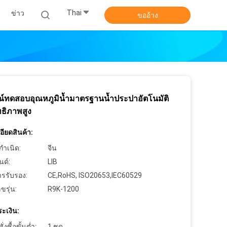
Thai
ข่าว
ขออ้าง
ณ์ทดสอบอุณหภูมิน้ำมาตรฐานน้ำประปาอัตโนมัติ
ทธิภาพสูง
ียดสินค้า:
กำเนิด:
จีน
นด์:
LIB
ารรับรอง:
CE,RoHS, ISO20653,IEC60529
ขรุ่น:
R9K-1200
ะเงิน:
งซื้อขั้นต่ำ:
1 ชุด