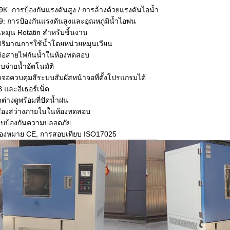
9K: การป้องกันแรงดันสูง / การล้างด้วยแรงดันไอน้ำ
9: การป้องกันแรงดันสูงและอุณหภูมิน้ำไอพ่น
หมุน Rotatin สำหรับชิ้นงาน
ริมาณการใช้น้ำโดยหน่วยหมุนเวียน
วต่อสายไฟกันน้ำในห้องทดสอบ
บจ่ายน้ำอัตโนมัติ
าจอควบคุมสีระบบสัมผัสหน้าจอที่ตั้งโปรแกรมได้
 และอีเธอร์เน็ต
ต่างดูพร้อมที่ปัดน้ำฝน
่องสว่างภายในในห้องทดสอบ
บป้องกันความปลอดภัย
ื่องหมาย CE, การสอบเทียบ ISO17025