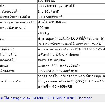
100-150 มม
น้ำ
8000-10000 Kpa (ปรับได้)
การไหลของน้ำ
14L-16L / นาที
ความเร็วแพลตฟอร์ม
5 ± 1 รอบต่อนาที
ความสูงของแพลตฟอร์ม
ปรับได้ 200-450 มม
แพลตฟอร์มขนาด
600mm
≤100kg
คุม
ตัวควบคุมหน้าจอสัมผัส LCD สีที่ตั้งโปรแกรมได้
PC Link พร้อมซอฟต์แวร์อินเตอร์เฟส RS-232
ร์อุณหภูมิ
ความต้านทานทองคำขาว PTR PT100Ω / MV A
งทำความร้อน
เครื่องทำความร้อน Nichrome
กแต่งภายใน
สแตนเลส SUS304
ายนอก
แผ่นเหล็กที่มีการเคลือบป้องกัน
ร์ซัพพลาย
380V 50HZ, สามเฟสห้าสาย
การคัดเกรดไม่มีก๊าซกัดกร่อนหลีกเลี่ยงการถู
วดล้อมการทำงาน
Temperature: +5~+35 C;
อุณหภูมิ: + 5 ~ + 35
ความชื้น: 45 ~ 85% RH
สมบัติมาตรฐานของ ISO20653 IEC60529 IPX9 Chamber