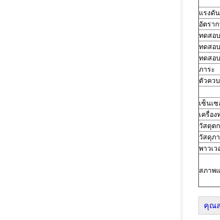
แรงดัน
อัตรา
ทดสอบ
ทดสอบ
ทดสอบ
ภาระ
ตัวควบ
เซ็นเซอ
เครื่อ
วัสดุต
วัสดุภ
พาวเวอ
สภาพแ
คุณ