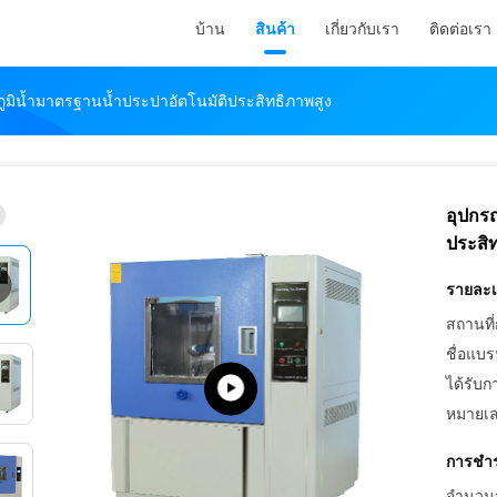
บ้าน
สินค้า
เกี่ยวกับเรา
ติดต่อเรา
ูมิน้ำมาตรฐานน้ำประปาอัตโนมัติประสิทธิภาพสูง
อุปกร
ประสิ
รายละเอ
สถานที่
ชื่อแบร
ได้รับก
หมายเล
การชำร
จำนวนสั่