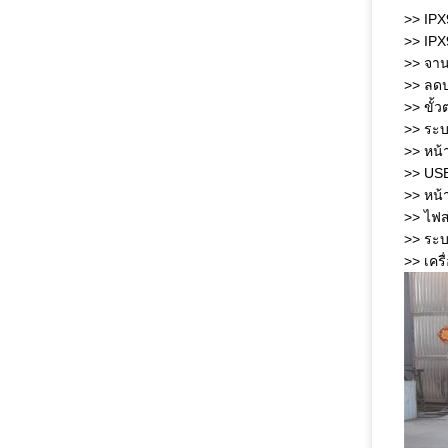
>> IPX
>> IPX
>> จาน
>> ลดป
>> ขั้
>> ระบ
>> หน้
>> USB
>> หน้า
>> ไฟส
>> ระบ
>> เคร