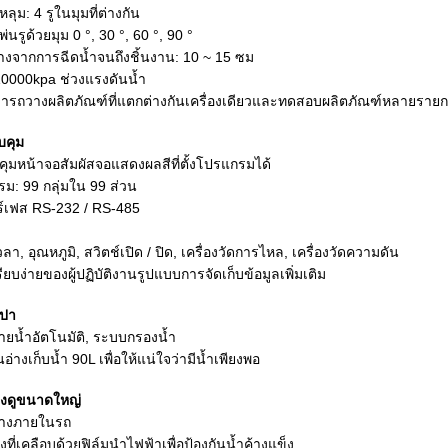
ลุม: 4 รูในมุมที่ต่างกัน
่นรูด้วยมุม 0 °, 30 °, 60 °, 90 °
างจากการฉีดน้ำจนถึงชิ้นงาน: 10 ~ 15 ซม
0000kpa ช่วงแรงดันน้ำ
ารถวางผลิตภัณฑ์ที่แตกต่างกันเครื่องเดียวและทดสอบผลิตภัณฑ์หลายราย
บคุม
คุมหน้าจอสัมผัสจอแสดงผลสีที่ตั้งโปรแกรมได้
ม: 99 กลุ่มใน 99 ส่วน
ร์เฟส RS-232 / RS-485
า, อุณหภูมิ, สวิตช์เปิด / ปิด, เครื่องวัดการไหล, เครื่องวัดความดัน
ยบง่ายของผู้ปฏิบัติงานรูปแบบการจัดเก็บข้อมูลเพิ่มเติม
ะปา
ายน้ำอัตโนมัติ, ระบบกรองน้ำ
อ่างเก็บน้ำ 90L เพื่อให้แน่ใจว่ามีน้ำเพียงพอ
างดูขนาดใหญ่
่างภายในรถ
งที่เคลือบด้วยฟิล์มนำไฟฟ้าเพื่อป้องกันน้ำค้างแข็ง