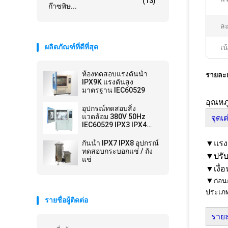
(13)
ก๊าซพิษ...
ละ
ผลิตภัณฑ์ที่ดีที่สุด
เน
ห้องทดสอบแรงดันน้ำ
รายละเ
IPX9K แรงดันสูง
มาตรฐาน IEC60529
อุณหภ
อุปกรณ์ทดสอบสิ่ง
แวดล้อม 380V 50Hz
จุดเ
IEC60529 IPX3 IPX4
อุปกรณ์ห้องปฏิบัติการ
ทดสอบปริมาณน้ำฝน
▼แรงดั
กันน้ำ IPX7 IPX8 อุปกรณ์
ทดสอบกระบอกแช่ / ถัง
▼ปรับ
แช่
▼เงื่
▼
ก่อน
ประเภท
รายชื่อผู้ติดต่อ
รายล