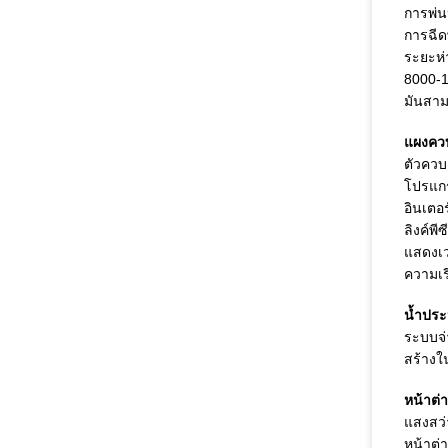
การพ่นห
การฉีดพ
ระยะห่
8000-1
มันสาม
แผงคว
ตัวควบ
โปรแกร
อินเตอ
ลิงค์พีซี
แสดงเวล
ความเรี
น้ำปร
ระบบจ่
สร้างใน
หน้าต่
แสงสว
หน้าต่า