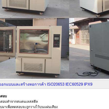
ออกแบบและสร้างหอการค้า ISO20653 IEC60529 IPX9
ทดสอบ
่ทดสอบทำจากสแตนเลสสตีล
่แนบมาเพื่อทดสอบจะถูกวางไว้บนแผ่นเสียง