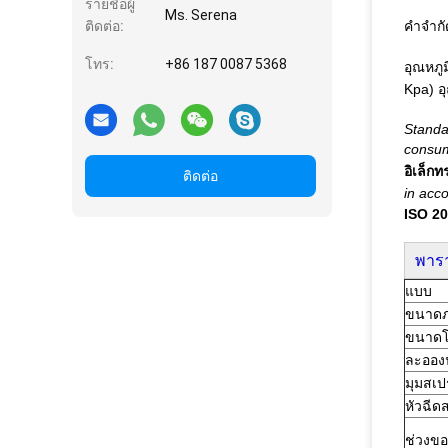
รายชื่อผู้
Ms. Serena
ติดต่อ:
คำจำกั
โทร:
+86 187 0087 5368
อุณหภู
Kpa) อุ
Standa
consum
อิเล็ก
ติดต่อ
in acc
ISO 2
พาร
แบบ
ขนาดภ
ขนาดโ
ละอองน
มุมสเป
หัวฉีด
ช่วงขอ