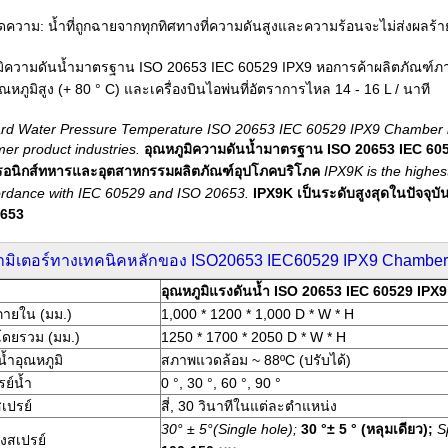
ดความ: น้ำที่ถูกฉายจากทุกทิศทางที่ความดันสูงและความร้อนจะไม่ส่งผลร้า
มิความดันน้ำมาตรฐาน ISO 20653 IEC 60529 IPX9 หอการค้าผลิตภัณฑ์ภาย
ณหภูมิสูง (+ 80 ° C) และเครื่องบินไอพ่นที่อัตราการไหล 14 - 16 L / นาที
rd Water Pressure Temperature ISO 20653 IEC 60529 IPX9 Chamber is wi
er product industries.
อุณหภูมิความดันน้ำมาตรฐาน ISO 20653 IEC 60
ทรอนิกส์ทหารและอุตสาหกรรมผลิตภัณฑ์อุปโภคบริโภค
IPX9K is the highest
ordance with IEC 60529 and ISO 20653.
IPX9K เป็นระดับสูงสุดในปัจจุ
0653
ามิเตอร์ทางเทคนิคหลักของ ISO20653 IEC60529 IPX9 Chamber
อุณหภูมิแรงดันน้ำ ISO 20653 IEC 60529 IPX9
ายใน (มม.)
1,000 * 1200 * 1,000 D * W * H
ดยรวม (มม.)
1250 * 1700 * 2050 D * W * H
้ำอุณหภูมิ
สภาพแวดล้อม ~ 88ºC (ปรับได้)
รย์น้ำ
0 °, 30 °, 60 °, 90 °
สเปรย์
สี่, 30 วินาทีในแต่ละตำแหน่ง
30° ± 5°(Single hole);
30 °± 5 ° (หลุมเดียว);
S
งสเปรย์